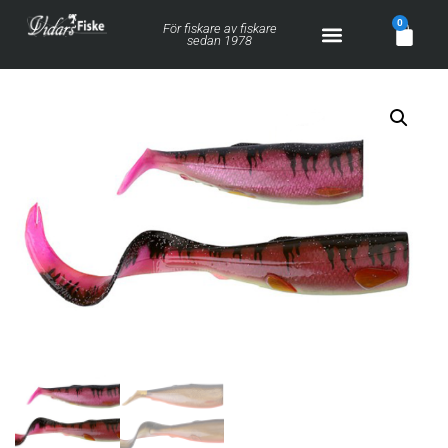
0
För fiskare av fiskare
sedan 1978