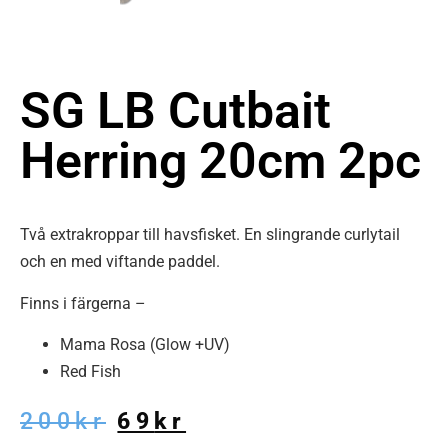
SG LB Cutbait
Herring 20cm 2pc
Två extrakroppar till havsfisket. En slingrande curlytail
och en med viftande paddel.
Finns i färgerna –
Mama Rosa (Glow +UV)
Red Fish
200
kr
69
kr