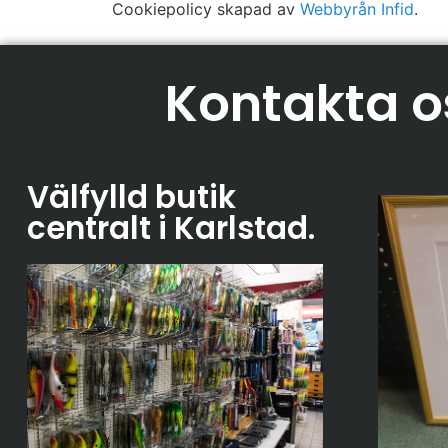
Cookiepolicy skapad av
Webbyrån Infid
.
Kontakta o
Välfylld butik
centralt i Karlstad
.