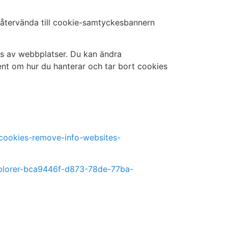
g återvända till cookie-samtyckesbannern
ds av webbplatser. Du kan ändra
ment om hur du hanterar och tar bort cookies
e-cookies-remove-info-websites-
explorer-bca9446f-d873-78de-77ba-