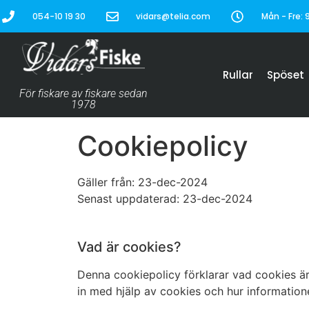
054-10 19 30
vidars@telia.com
Mån - Fre: 9
Rullar
Spöset
För fiskare av fiskare sedan
1978
Cookiepolicy
Gäller från: 23-dec-2024
Senast uppdaterad: 23-dec-2024
Vad är cookies?
Denna cookiepolicy förklarar vad cookies är 
in med hjälp av cookies och hur information