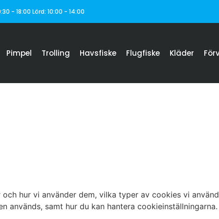
:30 - 18:00 Lörd: 10:00 - 14:00
Pimpel
Trolling
Havsfiske
Flugfiske
Kläder
För
och hur vi använder dem, vilka typer av cookies vi använder
en används, samt hur du kan hantera cookieinställningarna.