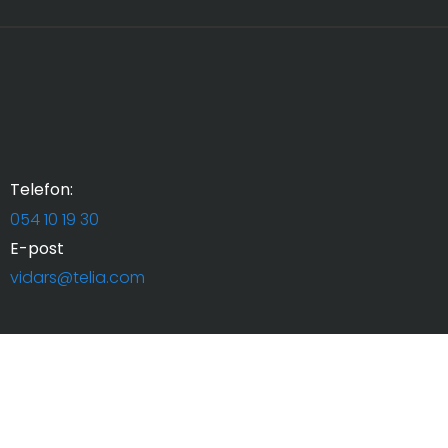
Alternative:
Telefon:
054 10 19 30
E-post
vidars@telia.com