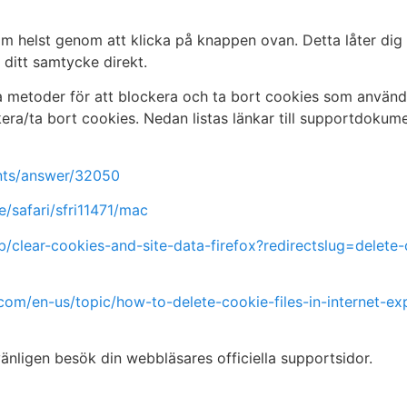
om helst genom att klicka på knappen ovan. Detta låter di
a ditt samtycke direkt.
ka metoder för att blockera och ta bort cookies som använ
ckera/ta bort cookies. Nedan listas länkar till supportdoku
nts/answer/32050
e/safari/sfri11471/mac
kb/clear-cookies-and-site-data-firefox?redirectslug=delet
.com/en-us/topic/how-to-delete-cookie-files-in-internet-
ligen besök din webbläsares officiella supportsidor.