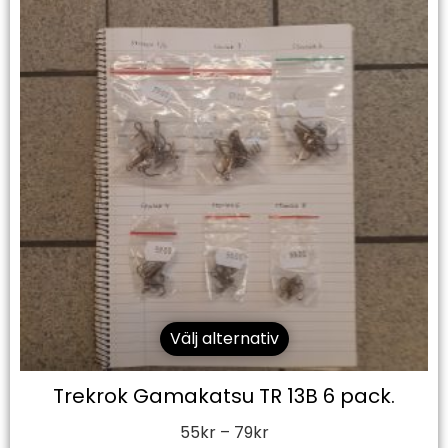
Välj alternativ
Trekrok Gamakatsu TR 13B 6 pack.
55
kr
–
79
kr