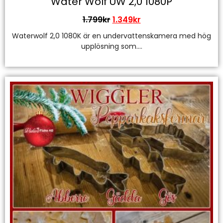
Water Wolf UW 2,0 1080P
1.799
kr
1.349
kr
Waterwolf 2,0 1080K är en undervattenskamera med hög
upplösning som....