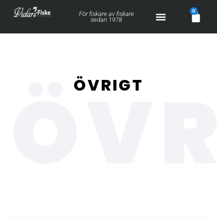
0
För fiskare av fiskare
sedan 1978
ÖVR
ÖVRIGT