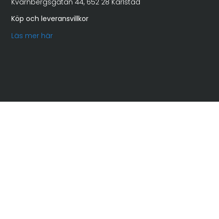
Kvarnbergsgatan 44, 652 28 Karlstad
Köp och leveransvillkor
Läs mer här