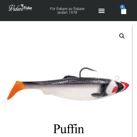
0
För fiskare av fiskare
sedan 1978