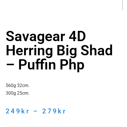
Savagear 4D
Herring Big Shad
– Puffin Php
560g 32cm.
300g 25cm.
249
kr
–
279
kr