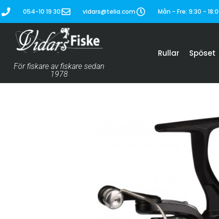
054-10 19 30
vidars@telia.com
Mån - Fre: 9:30 - 18:0
Rullar
Spöset
För fiskare av fiskare sedan
1978