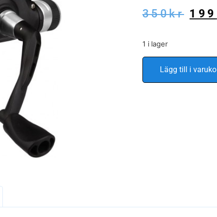
350
kr
199
1 i lager
Lägg till i varuko