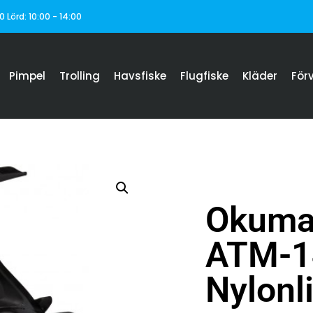
0 Lörd: 10:00 - 14:00
Pimpel
Trolling
Havsfiske
Flugfiske
Kläder
För
Okuma
ATM-1
Nylonl