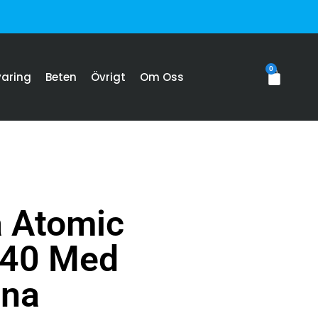
0
varing
Beten
Övrigt
Om Oss
 Atomic
40 Med
ina