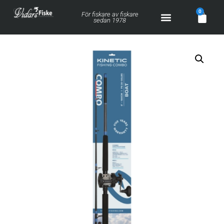
0
För fiskare av fiskare
sedan 1978