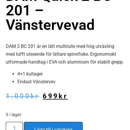
201 –
Vänstervevad
DAM 2 BC 201 är en lätt multirulle med hög utväxling
med tufft utseende för lättare spinnfiske. Ergonomiskt
utformade handtag i EVA och aluminium för stabilt grepp.
4+1 kullager
Endast Vänstervev
1.000
kr
699
kr
5 i lager
Alternative:
Lägg till i varukorg