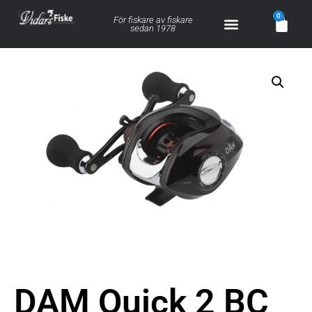
0
För fiskare av fiskare
sedan 1978
DAM Quick 2 BC