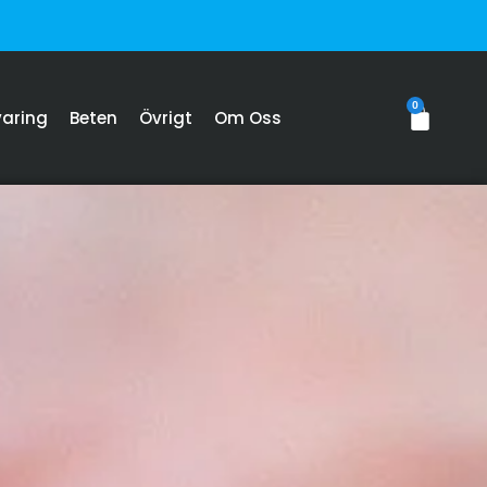
0
varing
Beten
Övrigt
Om Oss