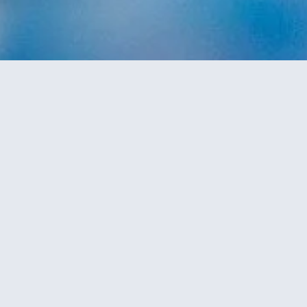
– Minimiorder –
Minimiorder är 100 kr inklusive moms.
– Priser –
Moms ingår i priset med f.n. 25%.